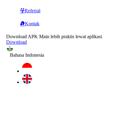
Referral
Kontak
Download APK
Main lebih praktis lewat aplikasi
Download
Bahasa Indonesia