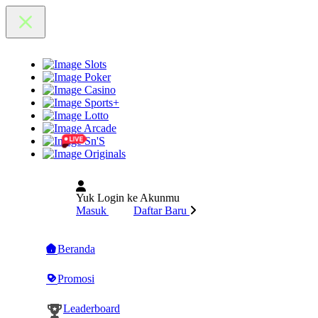
Slots
Poker
Casino
Sports+
Lotto
Arcade
Sn'S
Originals
Yuk Login ke Akunmu
Masuk
Atau
Daftar Baru
Beranda
Promosi
Leaderboard