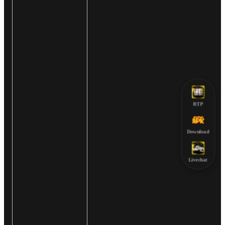
RTP
Download
Livechat