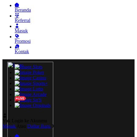
Beranda
Referral
Masuk
Promosi
Kontak
Slots
Poker
Casino
Sports+
Lotto
Arcade
Sn'S
Originals
Yuk Login ke Akunmu
Masuk
Atau
Daftar Baru