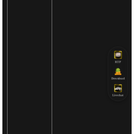
RTP
Download
Livechat