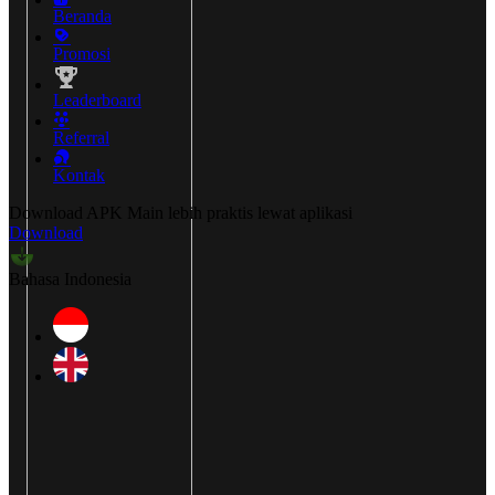
Beranda
Promosi
Leaderboard
Referral
Kontak
Download APK
Main lebih praktis lewat aplikasi
Download
Bahasa Indonesia