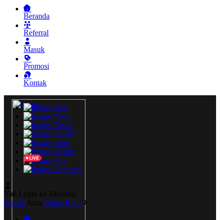
Beranda
Referral
Masuk
Promosi
Kontak
Slots
Poker
Casino
Sports+
Lotto
Arcade
Sn'S
Originals
Yuk Login ke Akunmu
Masuk
Atau
Daftar Baru