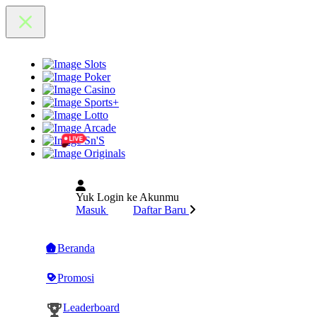
Slots
Poker
Casino
Sports+
Lotto
Arcade
Sn'S
Originals
Yuk Login ke Akunmu
Masuk
Atau
Daftar Baru
Beranda
Promosi
Leaderboard