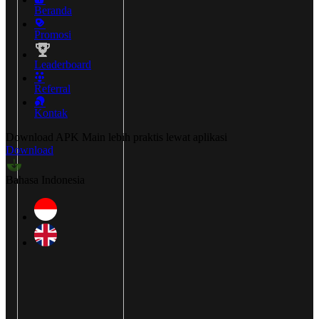
Beranda
Promosi
Leaderboard
Referral
Kontak
Download APK
Main lebih praktis lewat aplikasi
Download
Bahasa Indonesia