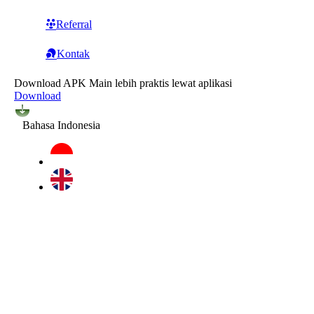
Referral
Kontak
Download APK
Main lebih praktis lewat aplikasi
Download
Bahasa Indonesia